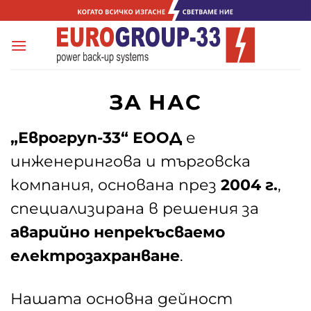
Skip
to
content
ЗА НАС
„Еврогруп-33“ ЕООД
е
инженерингова и търговска
компания, основана през
2004 г.
,
специализирана в решения за
аварийно
непрекъсваемо
електрозахранване
.
Нашата основна дейност