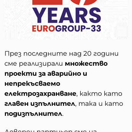
През последните над 20 години
сме реализирали
множество
проекти за аварийно и
непрекъсваемо
електрозахранване
, както като
главен изпълнител
, така и като
подизпълнител
.
Доверен партньор сме на