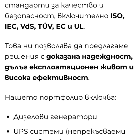
стандарти за качество и
безопасност, включително
ISO,
IEC, VdS, TÜV, EC и UL
.
Това ни позволява да предлагаме
решения с
доказана надеждност,
дълъг експлоатационен живот и
висока ефективност
.
Нашето портфолио включва:
Дизелови генератори
UPS системи (непрекъсваеми