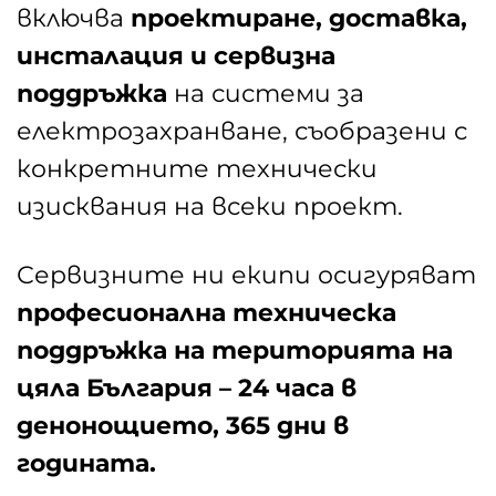
включва
проектиране, доставка,
инсталация и сервиз
на
поддръжка
на системи за
електрозахранване, съобразени с
конкретните технически
изисквания на всеки проект.
Сервизните ни екипи осигуряват
професионална техническа
поддръжка на територията на
цяла България
–
24 часа в
денонощието, 365 дни в
годината
.